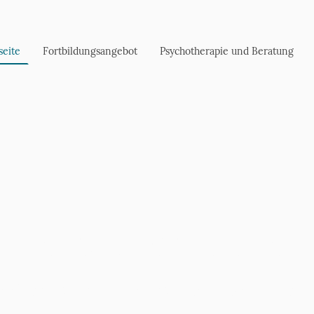
seite
Fortbildungsangebot
Psychotherapie und Beratung
Herzlich Willkommen!
rkshop- und Fortbildungsangebot von 