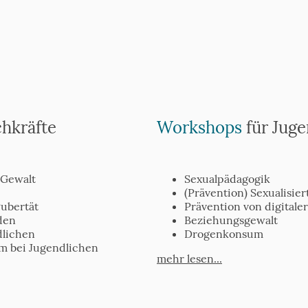
chkräfte
Workshops
für Juge
e Gewalt
Sexualpädagogik
(Prävention) Sexualisie
ubertät
Prävention von digitaler
den
Beziehungsgewalt
lichen
Drogenkonsum
m bei Jugendlichen
mehr lesen...