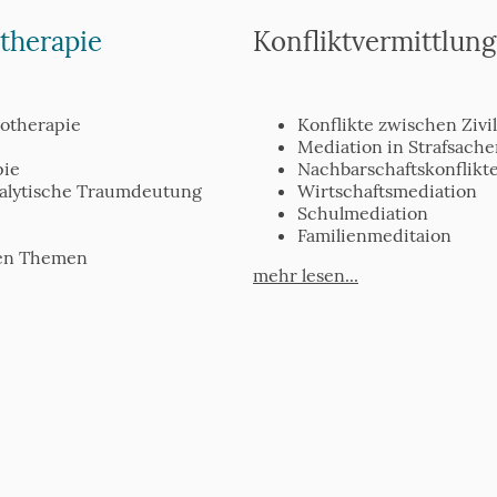
therapie
Konfliktvermittlun
hotherapie
Konflikte zwischen Ziv
e
Mediation in Strafsach
pie
Nachbarschaftskonflikt
nalytische Traumdeutung
Wirtschaftsmediation
Schulmediation
Familienmeditaion
nen Themen
mehr lesen...